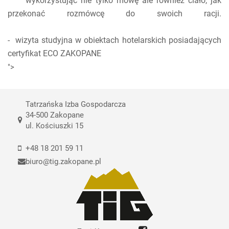
wykorzystując nie tylko mowę ale również ciało, jak
przekonać rozmówcę do swoich racji.
- wizyta studyjna w obiektach hotelarskich posiadających
certyfikat ECO ZAKOPANE
">
Tatrzańska Izba Gospodarcza
34-500 Zakopane
ul. Kościuszki 15
+48 18 201 59 11
biuro@tig.zakopane.pl