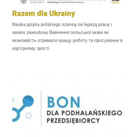
Razem dla Ukrainy
Nauka języka polskiego szansą na lepszą pracę i
awans zawodowy Вивчення польської мови як
можливість отримати кращу роботу та просування в
кар’єрному зрості