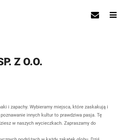
. Z O.O.
aki i zapachy. Wybieramy miejsca, które zaskakują i
 poznawanie innych kultur to prawdziwa pasja. Tę
jdziesz w naszych wycieczkach. Zapraszamy do
ycznych podróżach w każdy zakątek globu. Dziś