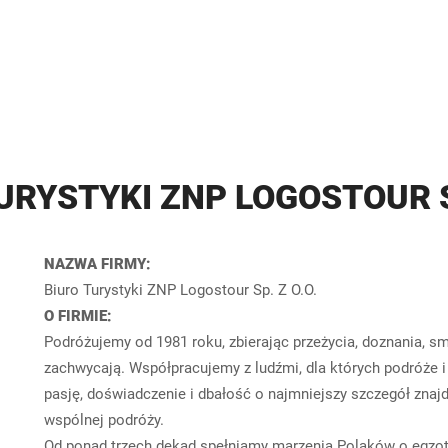
URYSTYKI ZNP LOGOSTOUR SP
NAZWA FIRMY:
Biuro Turystyki ZNP Logostour Sp. Z O.O.
O FIRMIE:
Podróżujemy od 1981 roku, zbierając przeżycia, doznania, sm
zachwycają. Współpracujemy z ludźmi, dla których podróże i
pasję, doświadczenie i dbałość o najmniejszy szczegół zna
wspólnej podróży.
Od ponad trzech dekad spełniamy marzenia Polaków o egzot