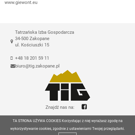
www.giewont.eu
Tatrzańska Izba Gospodarcza
34-500 Zakopane
ul. Kościuszki 15
+48 18 201 59 11
biuro@tig.zakopane.pl
Znajdź nas na:
TA STRONA UŻYWA COOKIES Korzystając z niej wyrażasz zgodę na
© Copyrights Tatrzańska Izba Gospodarcza 2026
wykorzystywanie cookies, zgodnie z ustawieniami Twojej przeglądarki.