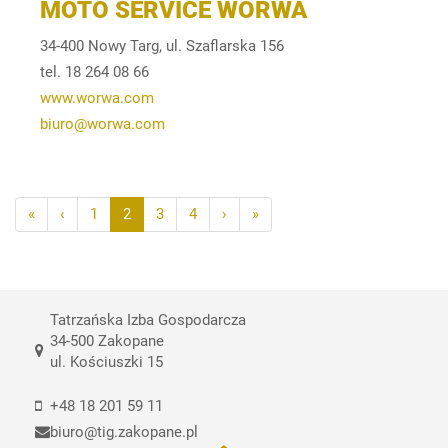
MOTO SERVICE WORWA
34-400 Nowy Targ, ul. Szaflarska 156
tel. 18 264 08 66
www.worwa.com
biuro@worwa.com
«
‹
1
2
3
4
›
»
Tatrzańska Izba Gospodarcza
34-500 Zakopane
ul. Kościuszki 15
+48 18 201 59 11
biuro@tig.zakopane.pl