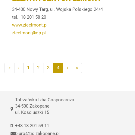
34-400 Nowy Targ, ul. Wojska Polskiego 24/4
tel. 18 201 58 20
www.zieelmont.pl
zieelmont@op.pl
«
‹
1
2
3
4
›
»
Tatrzańska Izba Gospodarcza
34-500 Zakopane
ul. Kościuszki 15
+48 18 201 59 11
biuro@tig.zakopane.pl