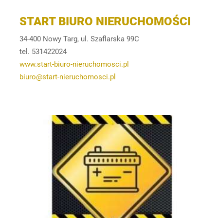
START BIURO NIERUCHOMOŚCI
34-400 Nowy Targ, ul. Szaflarska 99C
tel. 531422024
www.start-biuro-nieruchomosci.pl
biuro@start-nieruchomosci.pl